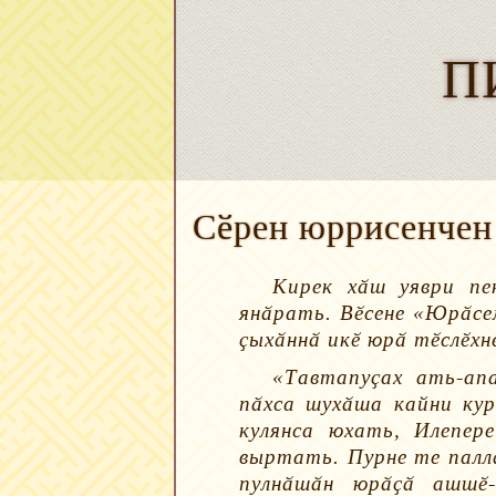
П
Сӗрен юррисенчен
Кирек хӑш уяври пе
янӑрать. Вӗсене «Юрӑсе
ҫыхӑннӑ икӗ юрӑ тӗслӗх
«Тавтапуҫах ать-ап
пӑхса шухӑша кайни ку
кулянса юхать, Илепере
выртать. Пурне те палл
пулнӑшӑн юрӑҫӑ ашшӗ-