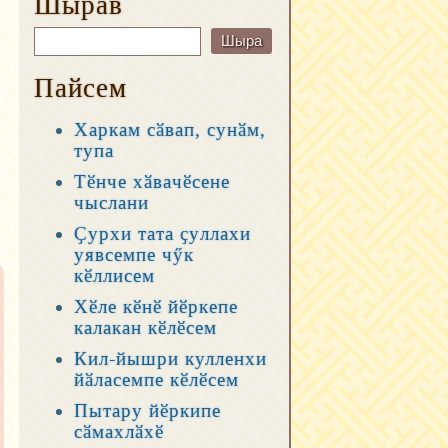
Шырав
Пайсем
Харкам сӑвап, сунӑм,
тупа
Тӗнче хӑвачӗсене
чыслани
Ҫурхи тата ҫуллахи
уявсемпе чӳк
кӗллисем
Хӗле кӗнӗ йӗркепе
калакан кӗлӗсем
Кил-йышри кулленхи
йӑласемпе кӗлӗсем
Пытару йӗркипе
сӑмахлӑхӗ