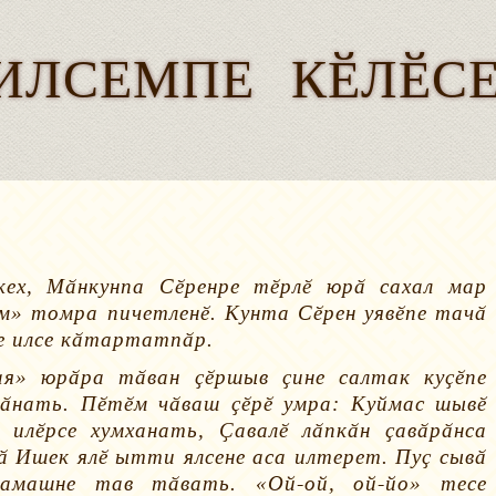
ИЛСЕМПЕ КӖЛӖС
кех, Мӑнкунпа Сӗренре тӗрлӗ юрӑ сахал мар
м» томра пичетленӗ. Кунта Сӗрен уявӗпе тачӑ
не илсе кӑтартатпӑр.
ая» юрӑра тӑван ҫӗршыв ҫине салтак куҫӗпе
рӑнать. Пӗтӗм чӑваш ҫӗрӗ умра: Куймас шывӗ
 илӗрсе хумханать, Ҫавалӗ лӑпкӑн ҫавӑрӑнса
ӑ Ишек ялӗ ытти ялсене аса илтерет. Пуҫ сывӑ
амашне тав тӑвать. «Ой-ой, ой-йо» тесе