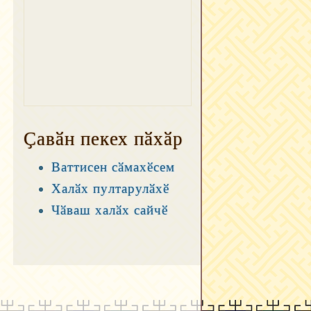
Ҫавӑн пекех пӑхӑр
Ваттисен сӑмахӗсем
Халӑх пултарулӑхӗ
Чӑваш халӑх сайчӗ