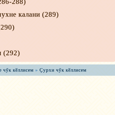
286-288)
чухне калани
(289)
290)
и
(292)
е чӳк кӗллисем
»
Ҫурхи чӳк кӗллисем