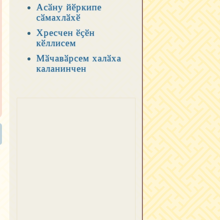
Асӑну йӗркипе
сӑмахлӑхӗ
Хресчен ӗҫӗн
кӗллисем
Мӑчавӑрсем халӑха
каланинчен