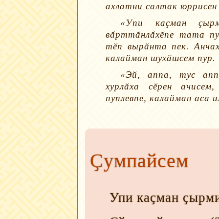
ахлатни салтак юррисен 
«Упи каҫман ҫырм
вӑрттӑнлӑхӗпе тата пу
тӗп вырӑнта пек. Анчах
калайман шухӑшсем пур.
«Эй, аппа, тус апп
хурлӑха сӗрен ачисем
пуплевпе, калайман аса 
Ҫумпайсем
Упи каҫман ҫырм