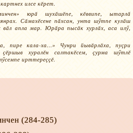
картнех илсе кӗрет.
инчен» юрӑ шухӑшӗпе, кӗввипе, ытарлӑ
янрах. Сӑмахӗсене пӑхсан, унта шӳтпе кулӑш
 вӑл апла мар. Юрӑра пысӑк хурлӑх, аса илӳ,
а, пире кала-ха...» Чунри йывӑрлӑха, пуҫри
, ҫӗршыв хуралӗн салтакӗсем, ҫурма шӳтлӗ
илӳсемпе ирттереҫҫӗ.
инчен
(284-285)