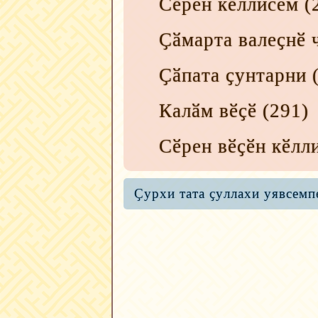
Сӗрен кӗллисем
(
Ҫӑмарта валеҫнӗ 
Ҫӑпата ҫунтарни
(
Калӑм вӗҫӗ
(291)
Сӗрен вӗҫӗн кӗлл
Ҫурхи тата ҫуллахи уявсемп