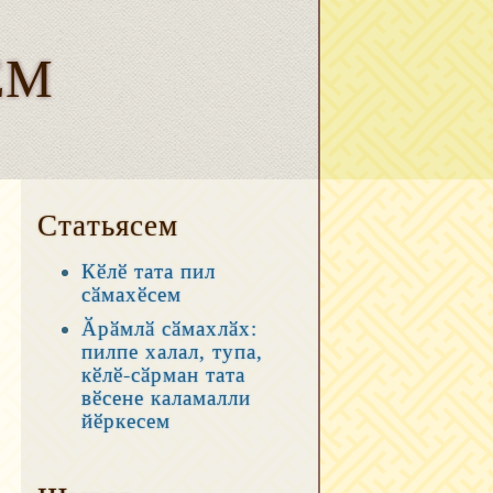
ЕМ
Статьясем
Кӗлӗ тата пил
сӑмахӗсем
Ӑрӑмлӑ сӑмахлӑх:
пилпе халал, тупа,
кӗлӗ-сӑрман тата
вӗсене каламалли
йӗркесем