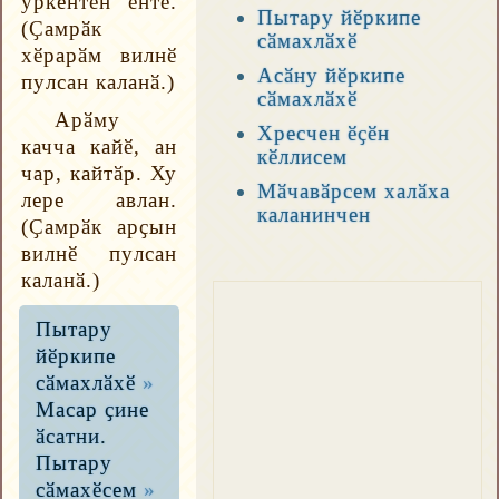
ӳркентӗн ӗнтӗ.
Пытару йӗркипе
(Ҫамрӑк
сӑмахлӑхӗ
хӗрарӑм вилнӗ
Асӑну йӗркипе
пулсан каланӑ.)
сӑмахлӑхӗ
Арӑму
Хресчен ӗҫӗн
качча кайӗ, ан
кӗллисем
чар, кайтӑр. Ху
Мӑчавӑрсем халӑха
лере авлан.
каланинчен
(Ҫамрӑк арҫын
вилнӗ пулсан
каланӑ.)
Пытару
йӗркипе
сӑмахлӑхӗ
»
Масар ҫине
ӑсатни.
Пытару
сӑмахӗсем
»