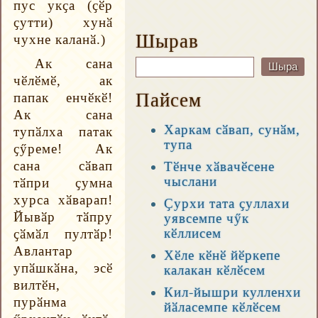
пус укҫа (ҫӗр
ҫутти) хунӑ
Шырав
чухне каланӑ.)
Ак сана
чӗлӗмӗ, ак
Пайсем
папак енчӗкӗ!
Ак сана
Харкам сӑвап, сунӑм,
тупӑлха патак
тупа
ҫӳреме! Ак
сана сӑвап
Тӗнче хӑвачӗсене
чыслани
тӑпри ҫумна
хурса хӑварап!
Ҫурхи тата ҫуллахи
Йывӑр тӑпру
уявсемпе чӳк
кӗллисем
ҫӑмӑл пултӑр!
Авлантар
Хӗле кӗнӗ йӗркепе
упӑшкӑна, эсӗ
калакан кӗлӗсем
вилтӗн,
Кил-йышри кулленхи
пурӑнма
йӑласемпе кӗлӗсем