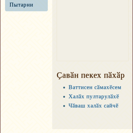
Пытарни
Ҫавӑн пекех пӑхӑр
Ваттисен сӑмахӗсем
Халӑх пултарулӑхӗ
Чӑваш халӑх сайчӗ