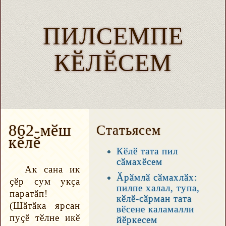
ПИЛСЕМПЕ
КӖЛӖСЕМ
862-мӗш
Статьясем
кӗлӗ
Кӗлӗ тата пил
сӑмахӗсем
Ак сана ик
Ӑрӑмлӑ сӑмахлӑх:
ҫӗр сум укҫа
пилпе халал, тупа,
паратӑп!
кӗлӗ-сӑрман тата
(Шӑтӑка ярсан
вӗсене каламалли
пуҫӗ тӗлне икӗ
йӗркесем